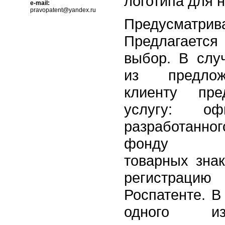
логотипа для 
e-mail:
pravopatent@yandex.ru
Предусматри
Предлагаетс
выбор. В слу
из предлож
клиенту пре
услугу: оф
разработанн
фонду зар
товарных зна
регистраци
Роспатенте. В
одного из