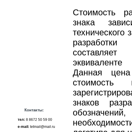
Стоимость ра
знака зави
технического 
разработк
составля
эквиваленте
Данная цена
стоимость
зарегистрир
знаков разр
обозначен
Контакты:
тел:
8 8672 50 59 00
необходимо
e-mail:
tetmail@mail.ru