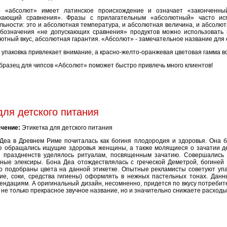
 «абсолют» имеет латинское происхождение и означает «законченный
скающий сравнения». Фразы с прилагательным «абсолютный» часто ис
льности: это и абсолютная температура, и абсолютная величина, и абсолют
бозначения «не допускающих сравнения» продуктов можно использовать 
ютный вкус, абсолютная гарантия. «Абсолют» - замечательное название для 
 упаковка привлекает внимание, а красно-желто-оранжевая цветовая гамма в
азец для чипсов «Абсолют» поможет быстро привлечь много клиентов!
для детского питания
чение:
Этикетка для детского питания
Деа в Древнем Риме почиталась как богиня плодородия и здоровья. Она 
е обращались ищущие здоровья женщины, а также молящиеся о зачатии д
 праздненств уделялось ритуалам, посвященным зачатию. Совершались 
ные элексиры. Бона Деа отождествлялась с греческой Деметрой, богиней
о подобраны цвета на данной этикетке. Опытные рекламисты советуют упа
ие, соки, средства гигиены) оформлять в нежных пастельных тонах. Данн
ендациям. А оригинальный дизайн, несомненно, придется по вкусу потреби
не только прекрасное звучное название, но и значительно снижаете расходы