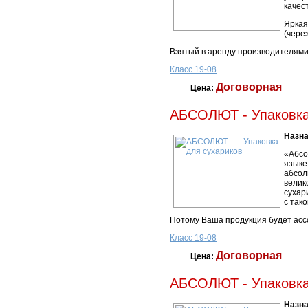
качес
Яркая
(чере
Взятый в аренду производителями
Класс 19-08
Договорная
Цена:
АБСОЛЮТ - Упаковка
Назна
«Абсо
языке
абсол
велик
сухар
с так
Потому Ваша продукция будет асс
Класс 19-08
Договорная
Цена:
АБСОЛЮТ - Упаковка
Назна