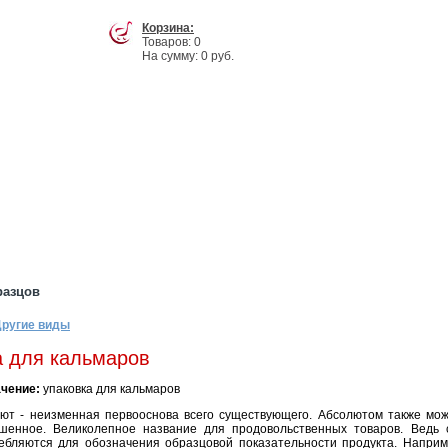
Корзина:
Товаров: 0
На сумму: 0 руб.
разцов
ругие виды
 для кальмаров
чение:
упаковка для кальмаров
ют - неизменная первооснова всего существующего. Абсолютом также мож
шенное. Великолепное название для продовольственных товаров. Ведь 
ебляются для обозначения образцовой показательности продукта. Наприм