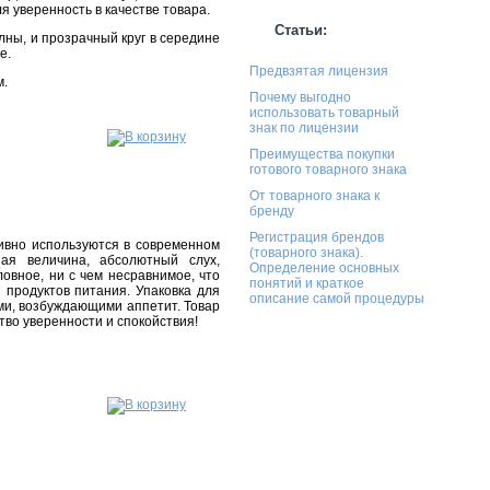
я уверенность в качестве товара.
Статьи:
лны, и прозрачный круг в середине
е.
Предвзятая лицензия
м.
Почему выгодно
использовать товарный
знак по лицензии
Преимущества покупки
готового товарного знака
От товарного знака к
бренду
Регистрация брендов
ивно используются в современном
(товарного знака).
ая величина, абсолютный слух,
Определение основных
овное, ни с чем несравнимое, что
понятий и краткое
 продуктов питания. Упаковка для
описание самой процедуры
ми, возбуждающими аппетит. Товар
тво уверенности и спокойствия!