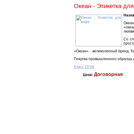
Океан - Этикетка дл
Назна
Океан
«океа
любви
Со сл
прост
«Океан» -
великолепный бренд. Т
Покупка промышленного образца дл
Класс 19-08
Договорная
Цена: