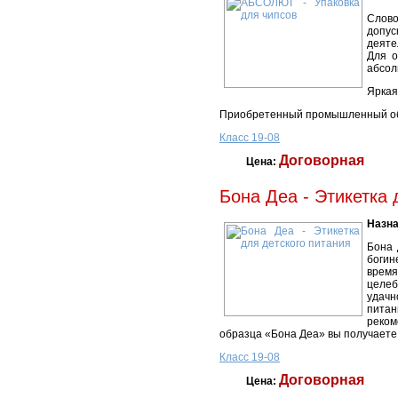
Слово
допу
деяте
Для о
абсол
Яркая
Приобретенный промышленный обр
Класс 19-08
Договорная
Цена:
Бона Деа - Этикетка 
Назна
Бона 
богин
время
целеб
удачн
питан
реком
образца «Бона Деа» вы получаете 
Класс 19-08
Договорная
Цена: