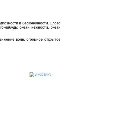
ндиозности и бесконечности. Слово
о-нибудь: океан нежности, океан
ижение волн, огромное открытое
ь…