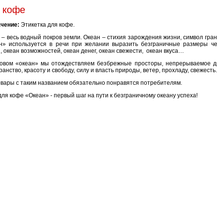
я кофе
чение:
Этикетка для кофе.
 – весь водный покров земли. Океан – стихия зарождения жизни, символ гра
н» используется в речи при желании выразить безграничные размеры чег
, океан возможностей, океан денег, океан свежести,
океан вкуса…
овом «океан» мы отождествляем безбрежные просторы, непрерываемое дв
ранство, красоту и свободу, силу и власть природы, ветер, прохладу, свежест
овары с таким названием обязательно понравятся потребителям.
я кофе «Океан» - первый шаг на пути к безграничному океану успеха!