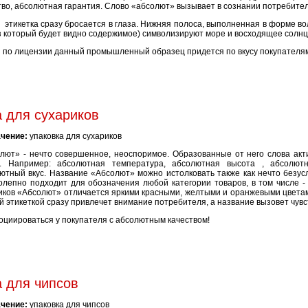
тво, абсолютная гарантия. Слово «абсолют» вызывает в сознании потребител
 этикетка сразу бросается в глаза. Нижняя полоса, выполненная в форме во
з который будет видно содержимое) символизируют море и восходящее солнц
 по лицензии данный промышленный образец придется по вкусу покупателя
 для сухариков
чение:
упаковка для сухариков
лют» - нечто совершенное, неоспоримое. Образованные от него слова акт
. Например: абсолютная температура, абсолютная высота , абсолютн
ютный вкус. Название «Абсолют» можно истолковать также как нечто безусл
олепно подходит для обозначения любой категории товаров, в том числе -
иков «Абсолют» отличается яркими красными, желтыми и оранжевыми цвета
ой этикеткой сразу привлечет внимание потребителя, а название вызовет чувс
оциироваться у покупателя с абсолютным качеством!
 для чипсов
чение:
упаковка для чипсов