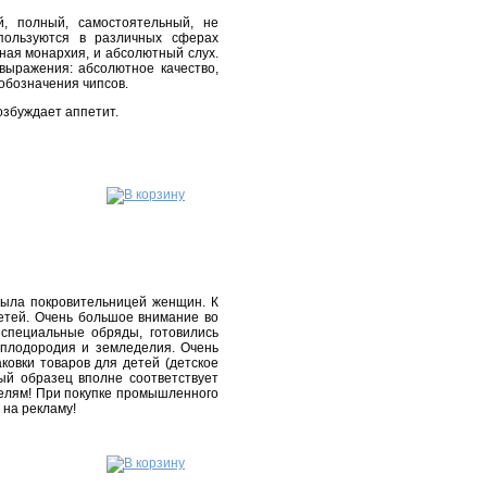
, полный, самостоятельный, не
пользуются в различных сферах
ная монархия, и абсолютный слух.
выражения: абсолютное качество,
обозначения чипсов.
озбуждает аппетит.
была покровительницей женщин. К
етей. Очень большое внимание во
специальные обряды, готовились
 плодородия и земледелия. Очень
ковки товаров для детей (детское
ый образец вполне соответствует
телям! При покупке промышленного
 на рекламу!