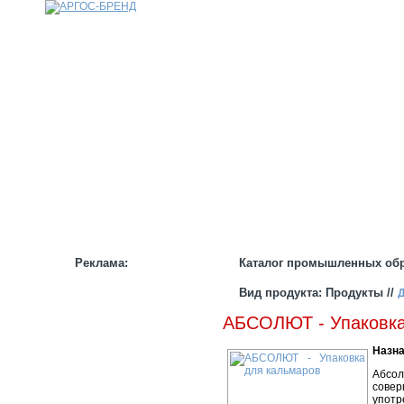
КАТАЛОГ
НАШИ БРЕНДЫ
НАШИ УСЛУГИ
СТАТЬИ
ИНФОРМАЦИЯ
ПАРТНЕРАМ
Реклама:
Каталог промышленных об
Вид продукта: Продукты //
Д
АБСОЛЮТ - Упаковка
Назна
Абсол
совер
употр