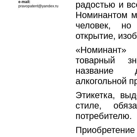
радостью и в
e-mail:
pravopatent@yandex.ru
Номинантом м
человек, но
открытие, изо
«Номинант»
товарный з
название 
алкогольной п
Этикетка, вы
стиле, обяз
потребителю.
Приобретен