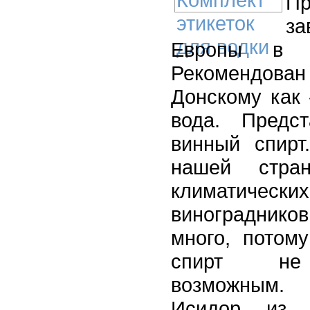
П
за
Европы в
Рекомендова
Донскому как 
вода. Предс
винный спирт
нашей стра
климатич
виноградник
много, потом
спирт не 
возможным.
Исидор из 