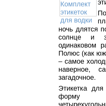
эт
По
пл
ночь длятся по
солнце и з
одинаковом р
Полюс (как юж
– самое холод
наверное, с
загадочное.
Этикетка для
форму н
четырехуго