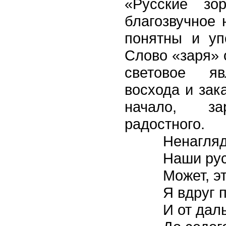
«Русские зо
благозвучное 
понятны и уп
Слово «заря» 
световое я
восхода и зак
начало, за
радостного.
Ненагляд
Наши рус
Может, э
Я вдруг 
И от дал