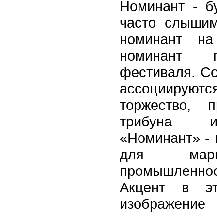
Номинант - б
часто слыши
номинант на
номинант п
фестиваля. С
ассоцииру
торжество, п
трибуна и
«Номинант» - 
для марк
промышленно
Акцент в эт
изображение