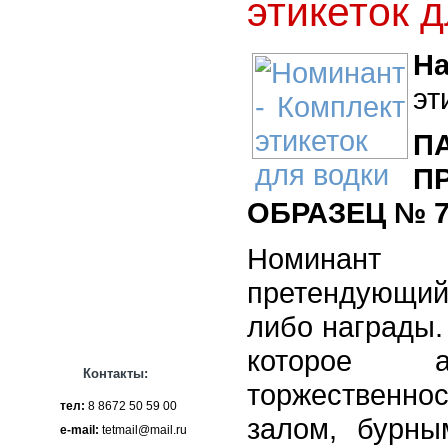
этикеток 
На
эт
П
ОБРАЗЕЦ № 7
Номинан
претендующий 
либо награды.
которое а
Контакты:
торжествен
тел:
8 8672 50 59 00
залом, бурны
e-mail:
tetmail@mail.ru