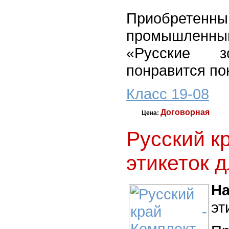
Приобре
промышленный
«Русские з
понравится по
Класс 19-08
Договорная
Цена:
Русский к
этикеток 
На
эт