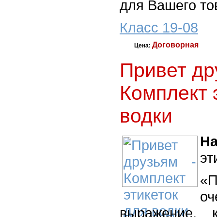
для Вашего то
Класс 19-08
Договорная
Цена:
Привет др
Комплект 
водки
На
эт
«П
о
выражение, 