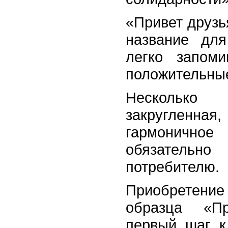
«Привет друзь
название дл
легко запом
положительны
Нескольк
закругленная,
гармоничное
обязатель
потребителю.
Приобретен
образца «П
первый шаг к