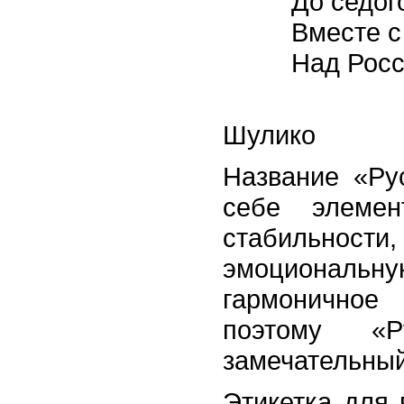
До седог
Вместе с
Над Росс
Шулико
Название «Ру
себе элемен
стабильно
эмоционал
гармоничное
поэтому «
замечательный
Этикетка для 