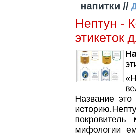
напитки //
Нептун - 
этикеток 
На
эт
«
ве
Название это
историю.Неп
покровитель 
мифологии ем