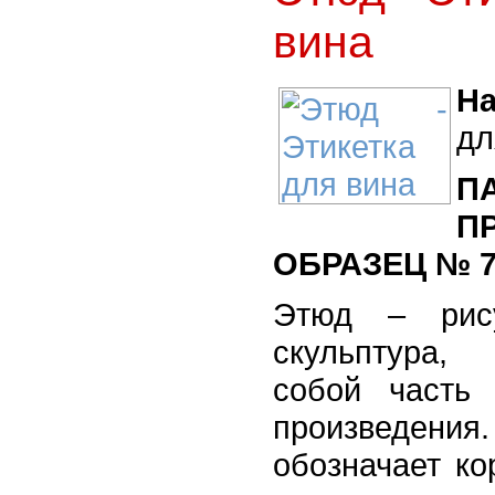
вина
На
дл
П
ОБРАЗЕЦ № 7
Этюд – рису
скульптура
собой часть
произведе
обозначает ко