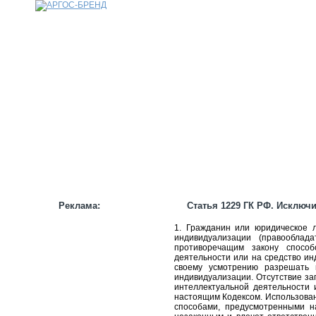
КАТАЛОГ
НАШИ БРЕНДЫ
НАШИ УСЛУГИ
СТАТЬИ
ИНФОРМАЦИЯ
ПАРТНЕРАМ
Реклама:
Статья 1229 ГК РФ. Исключ
1. Гражданин или юридическое 
индивидуализации (правооблад
противоречащим закону способ
деятельности или на средство ин
своему усмотрению разрешать 
индивидуализации. Отсутствие за
интеллектуальной деятельности 
настоящим Кодексом. Использован
способами, предусмотренными на