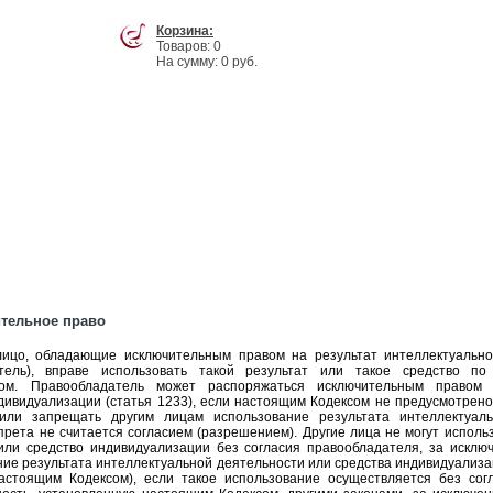
Корзина:
Товаров: 0
На сумму: 0 руб.
ительное право
лицо, обладающие исключительным правом на результат интеллектуально
атель), вправе использовать такой результат или такое средство 
ом. Правообладатель может распоряжаться исключительным правом 
дивидуализации (статья 1233), если настоящим Кодексом не предусмотрен
или запрещать другим лицам использование результата интеллектуаль
прета не считается согласием (разрешением). Другие лица не могут исполь
или средство индивидуализации без согласия правообладателя, за исклю
ие результата интеллектуальной деятельности или средства индивидуализац
стоящим Кодексом), если такое использование осуществляется без сог