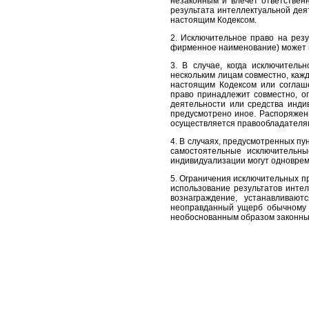
незаконным и влечет ответственн
результата интеллектуальной дея
настоящим Кодексом.
2. Исключительное право на рез
фирменное наименование) может п
3. В случае, когда исключитель
нескольким лицам совместно, каж
настоящим Кодексом или соглаш
право принадлежит совместно, о
деятельности или средства инди
предусмотрено иное. Распоряжен
осуществляется правообладателям
4. В случаях, предусмотренных пун
самостоятельные исключительн
индивидуализации могут одновре
5. Ограничения исключительных пр
использование результатов интел
вознаграждение, устанавливаю
неоправданный ущерб обычному и
необоснованным образом законны