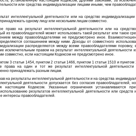
ость, установленную настоящим Кодексом, другими законами, за исключен
тельности или средства индивидуализации лицами иными, чем правообладате
ультат интеллектуальной деятельности или на средство индивидуализации 
ринадлежать одному лицу или нескольким лицам совместно.
ное право на результат интеллектуальной деятельности или на средст
дый из правообладателей может использовать такой результат или такое сре
ением между правообладателями не предусмотрено иное. Взаимоотношен
пределяются соглашением между ними. Доходы от совместного использова
видуализации распределяются между всеми правообладателями поровну,
ие исключительным правом на результат интеллектуальной деятельности и
и совместно, если настоящим Кодексом не предусмотрено иное.
ктом 3 статьи 1454, пунктом 2 статьи 1466, пунктом 1 статьи 1510 и пунктом
ые права на один и тот же результат интеллектуальной деятельности
менно принадлежать разным лицам.
ав на результаты интеллектуальной деятельности и на средства индивидуализ
лектуальной деятельности допускается без согласия правообладателей, н
тся настоящим Кодексом. Указанные ограничения устанавливаются пр
спользованию результатов интеллектуальной деятельности или средств
е интересы правообладателей.