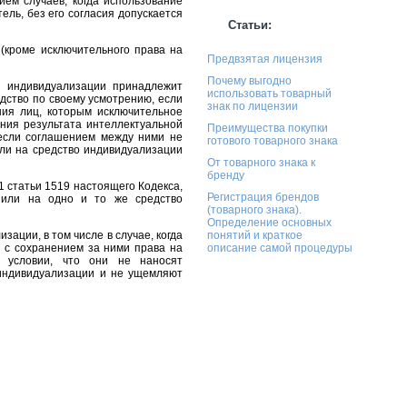
ием случаев, когда использование
ль, без его согласия допускается
Статьи:
(кроме исключительного права на
Предвзятая лицензия
Почему выгодно
во индивидуализации принадлежит
использовать товарный
дство по своему усмотрению, если
знак по лицензии
ия лиц, которым исключительное
ния результата интеллектуальной
Преимущества покупки
 если соглашением между ними не
готового товарного знака
ли на средство индивидуализации
От товарного знака к
бренду
 1 статьи 1519 настоящего Кодекса,
Регистрация брендов
 или на одно и то же средство
(товарного знака).
Определение основных
ации, в том числе в случае, когда
понятий и краткое
о с сохранением за ними права на
описание самой процедуры
и условии, что они не наносят
 индивидуализации и не ущемляют