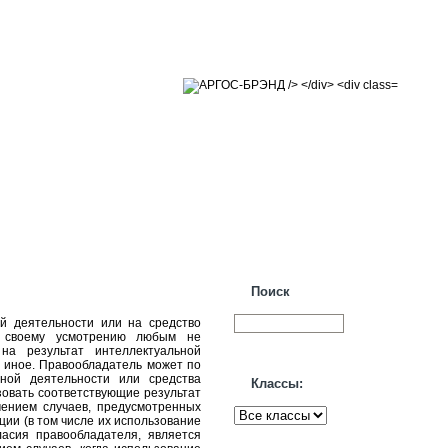
Поиск
й деятельности или на средство
по своему усмотрению любым не
на результат интеллектуальной
о иное. Правообладатель может по
ной деятельности или средства
Классы:
зовать соответствующие результат
чением случаев, предусмотренных
ии (в том числе их использование
ласия правообладателя, является