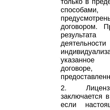
только в пред
способа
предусмотр
договором. П
результата 
деятельнос
индивидуал
указанное
договоре,
предоставленн
2. Лиценз
заключается 
если насто