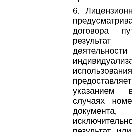
6. Лицензион
предусматри
договора п
результат 
деятельност
индивидуа
использо
предоставляе
указанием в
случаях ном
документа,
исключитель
результат ил