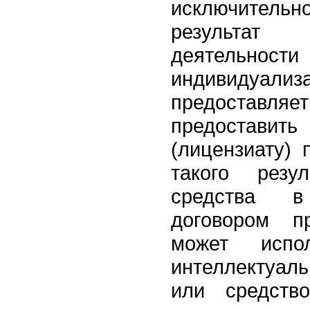
исключите
результат 
деятельност
индивидуали
предоставля
предоставит
(лицензиату) 
такого резу
средства в
договором п
может испол
интеллектуа
или средств