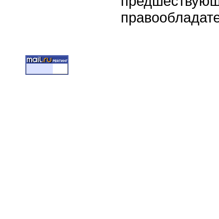
предшествую
правообладат