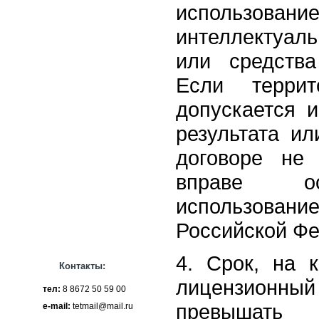
использов
интеллектуа
или средства
Если террит
допускается и
результата ил
договоре не 
вправе ос
использование
Российской Фе
4. Срок, на 
Контакты:
лицензионный
тел:
8 8672 50 59 00
превышать
e-mail:
tetmail@mail.ru