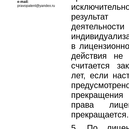
e-mail:
исключите
pravopatent@yandex.ru
результат 
деятельност
индивидуализа
в лицензионно
действия не 
считается з
лет, если на
предусмотре
прекращения
права лице
прекращается.
5. По лицен