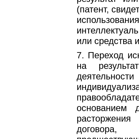
(патент, свиде
использов
интеллектуа
или средства 
7. Переход ис
на результа
деятельност
индивидуал
правооблада
основанием 
расторжени
договора,