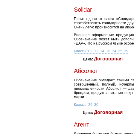
Solidar
Производная от слова «Солидарн
способствовать солидарности друг
Очень легко произносится на любо
Внешнее оформление продукция 
Обозначение может быть дополни
«ДАР», что на русском языке особ
Классы: 02, 12, 14, 16, 34, 35, 39
Договорная
Цена:
Абсолют
Обозначение обладает такими св
совершенный, полный, исчерп
промышленности Абсолют — давно
брендом, продукты питания под т
марки
Классы: 29, 30
Договорная
Цена:
Агент
Лаконичный товарный знак, просто