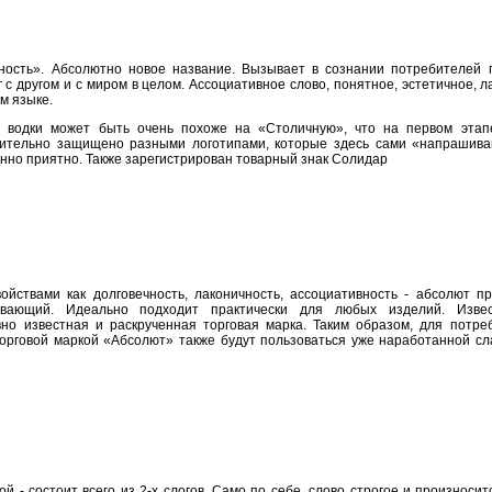
ость». Абсолютно новое название. Вызывает в сознании потребителей 
 с другом и с миром в целом. Ассоциативное слово, понятное, эстетичное, 
м языке.
водки может быть очень похоже на «Столичную», что на первом этапе
тельно защищено разными логотипами, которые здесь сами «напрашиваю
енно приятно. Также зарегистрирован товарный знак Солидар
ойствами как долговечность, лаконичность, ассоциативность - абсолют п
ывающий. Идеально подходит практически для любых изделий. Извес
 известная и раскрученная торговая марка. Таким образом, для потре
орговой маркой «Абсолют» также будут пользоваться уже наработанной сл
й - состоит всего из 2-х слогов. Само по себе, слово строгое и произноситс