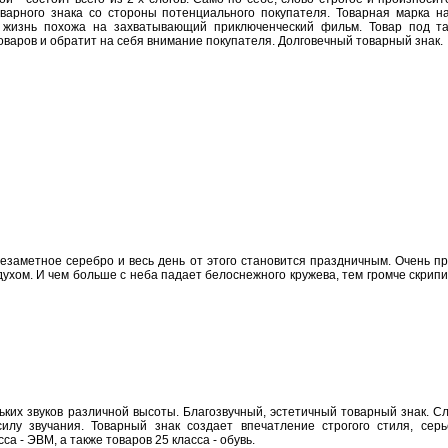
оварного знака со стороны потенциального покупателя. Товарная марка
я жизнь похожа на захватывающий приключенческий фильм. Товар под т
оваров и обратит на себя внимание покупателя. Долговечный товарный знак.
незаметное серебро и весь день от этого становится праздничным. Очень пр
хом. И чем больше с неба падает белоснежного кружева, тем громче скрипи
ких звуков различной высоты. Благозвучный, эстетичный товарный знак. Сл
силу звучания. Товарный знак создает впечатление строгого стиля, сер
са - ЭВМ, а также товаров 25 класса - обувь.