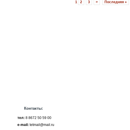
1
2
3
>
Последняя »
Контакты:
тел:
8 8672 50 59 00
e-mail:
tetmail@mail.ru