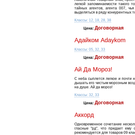
легкой запоминаемости такого т
тайных агентов, агента 007, чь
выделяться в ряду конкурентных т
Классы: 12, 18, 28, 38
Договорная
Цена:
Адайком Adaykom
Классы: 05, 32, 33
Договорная
Цена:
Ай Да Мороз!
С неба сыплется легкое и почти 
дышать его чистым морозным возду
на душе. Ай да мороз!
Классы: 32, 33
Договорная
Цена:
Аккорд
Одновременное сочетание несколь
гласные "рд", что придает ему 
рекомендуется для товаров 09 клас