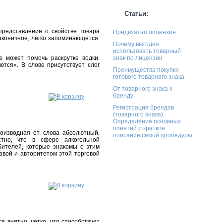
Статьи:
представление о свойстве товара
Предвзятая лицензия
лаконичное, легко запоминающется.
Почему выгодно
использовать товарный
 может помочь раскрутке водки.
знак по лицензии
тся». В слове присутствует слог
Преимущества покупки
готового товарного знака
От товарного знака к
бренду
Регистрация брендов
(товарного знака).
Определение основных
понятий и краткое
роизводная от слова абсолютный,
описание самой процедуры
тно, что в сфере алкогольной
бителей, которые знакомы с этим
авой и авторитетом этой торговой
я внятно, четко, что способствует